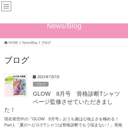
コ
ナ
ン
ビ
テ
ゲ
ン
ー
News/Blog
ツ
シ
へ
ョ
ス
ン
HOME
News/Blog
ブログ
キ
に
ッ
移
プ
動
ブログ
2021年7月7日
ブログ
GLOW 8月号 骨格診断Tシャツ
ページ監修させていただきまし
た！
現在発売中の『GLOW 8月号』おうち服は心地よさを極める！
Part１「夏のヘビロテTシャツは骨格診断でもう悩まない！」骨格